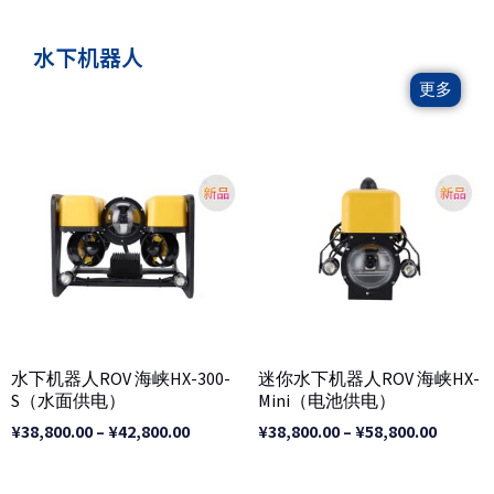
水下机器人
更多
价
价
格
格
范
范
围：
围：
¥38,800.00
¥38,800
至
至
¥42,800.00
¥58,800
水下机器人ROV 海峡HX-300-
迷你水下机器人ROV 海峡HX-
S（水面供电）
Mini（电池供电）
¥
38,800.00
–
¥
42,800.00
¥
38,800.00
–
¥
58,800.00