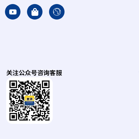
Y
S
I
o
h
c
u
o
o
t
p
n
u
p
-
b
i
e
e
n
a
g
r
-
t
关注公众号咨询客服
b
h
a
g