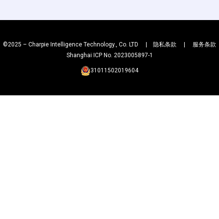
©2025 – Charpie Intelligence Technology., Co. LTD |
隐私条款
|
服务条款
Shanghai ICP No. 2023005897-1
31011502019604