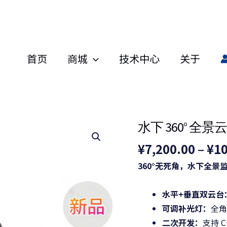
首页
商城
技术中心
关于
水下 360° 全
水
下
¥
7,200.00
–
¥
10
360°
360°无死角，水下全景
全
景
水平+垂直双云台
云
可调补光灯：
全角
台
二次开发：
支持 C
高