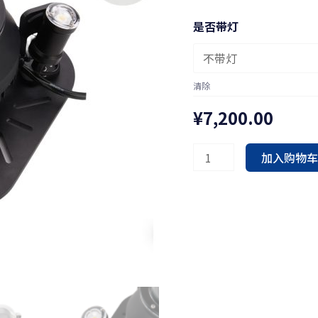
清
是否带灯
摄
像
机
清除
数
¥
7,200.00
量
加入购物