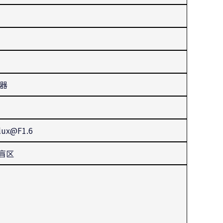
感器
ux@F1.6
视盲区