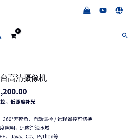
搜
索
价
景云台高清摄像机
格
,200.00
范
监控，低照度补光
围：
¥7,200.00
：
360°无死角，自动巡检 / 远程遥控可切换
至
度照明，适应浑浊水域
¥10,200.00
++、Java、C#、Python等