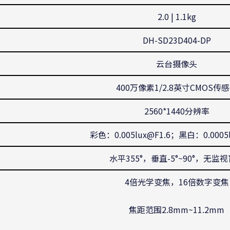
2.0 | 1.1kg
DH-SD23D404-DP
云台摄像头
400万像素1/2.8英寸CMOS传
2560*1440分辨率
彩色：0.005lux@F1.6；黑白：0.0005l
水平355°，垂直-5°~90°，无监
4倍光学变焦，16倍数字变焦
焦距范围2.8mm~11.2mm