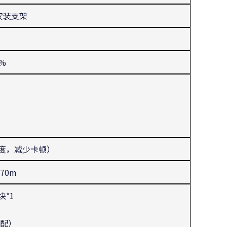
+安装支架
0%
储速度，减少卡顿）
70m
块*1
选配）