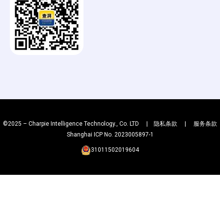
g
©2025 – Charpie Intelligence Technology., Co. LTD |
隐私条款
|
服务条款
Shanghai ICP No. 2023005897-1
31011502019604