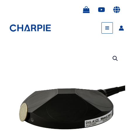
跳
至
内
Main
容
Menu
DVL
高
精
度
商
用
多
普
勒
速