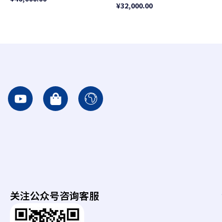
¥
32,000.00
Y
S
I
o
h
c
u
o
o
t
p
n
u
p
-
b
i
e
e
n
a
g
r
-
t
关注公众号咨询客服
b
h
a