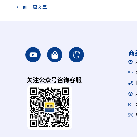
←
前一篇文章
Y
S
I
商
o
h
c
u
o
o
t
p
n
关注公众号咨询客服
u
p
-
b
i
e
e
n
a
g
r
-
t
b
h
a
g