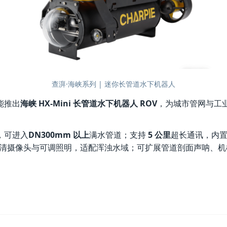
查湃·海峡系列 | 迷你长管道水下机器人
能推出
海峡 HX-Mini 长管道水下机器人 ROV
，为城市管网与工
，可进入
DN300mm 以上
满水管道；支持
5 公里
超长通讯，内
P 高清摄像头与可调照明，适配浑浊水域；可扩展管道剖面声呐、