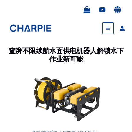
跳
Post
至
navigation
内
Main
容
Menu
查湃不限续航水面供电机器人解锁水下
作业新可能