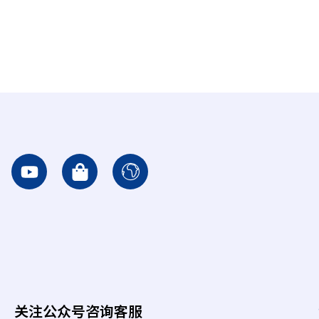
Y
S
I
o
h
c
u
o
o
t
p
n
u
p
-
b
i
e
e
n
a
g
r
-
t
关注公众号咨询客服