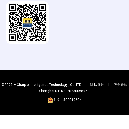
b
h
a
g
©2025 – Charpie Intelligence Technology., Co. LTD |
隐私条款
|
服务条款
Shanghai ICP No. 2023005897-1
31011502019604