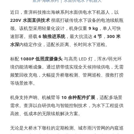
查湃·海峡系列 | 水面供电水下机器人
近日，查湃科技推出海峡系列水面供电水下机器人，以
220V 水面直供技术
彻底打破传统水下设备的电池续航瓶
颈。该机型采用轻量化设计，机身仅重
9 kg
，单人可快
速部署。搭载
6 轴推进系统
，最大抗流达
4 节
，
300 米
水深
内稳定作业，适配长距离、长时间水下巡检。
标配
1080P 低照度摄像头
与高亮 LED 灯，浑水/弱光环
境仍能清晰成像。通过脐带缆实现全天候持续供电，无需
频繁回收充电，大幅提升桥墩检测、管网巡检、搜救打捞
等场景效率。
机身支持声呐、机械臂等
10 余种配件扩展
，适配多场景
需求。查湃以自研供电与智能控制技术，为水下工程提供
高效、低成本的无限续航解决方案。
无论是大桥水下墩柱的定期检测、城市雨污管网的内窥巡