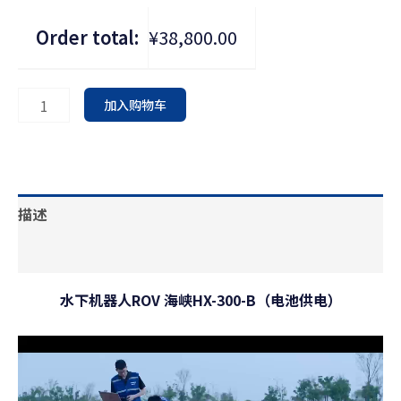
B（电
B（电
池
池
Order total:
¥38,800.00
供
供
电）
电）
数
数
量
量
加入购物车
描述
其他信息
水下机器人ROV 海峡HX-300-B（电池供电）