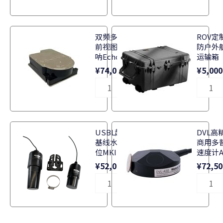
峡
峡
HX-
HX-
300-
300-
水
水
B（电
B（电
双频多波束
ROV定
下
下
池
池
前视图像声
防户外
机
机
供
供
呐Echo
运输箱
器
器
电）
电）
¥
74,000.00
¥
5,000
人
人
数
数
ROV
ROV
量
量
海
海
峡
峡
HX-
HX-
300-
300-
水
水
B（电
B（电
USBL超短
DVL高
下
下
池
池
基线水下定
商用多
机
机
供
供
位MKIII
速度计A
器
器
电）
电）
¥
52,000.00
¥
72,50
人
人
数
数
ROV
ROV
量
量
海
海
峡
峡
HX-
HX-
300-
300-