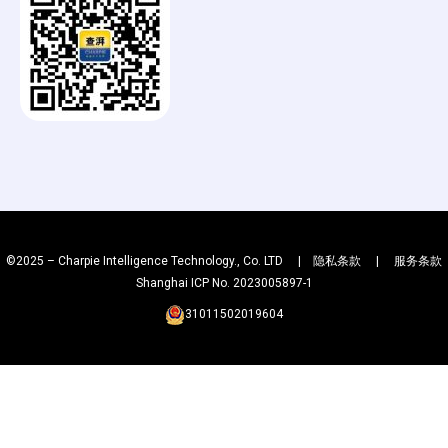
a
g
©2025 – Charpie Intelligence Technology., Co. LTD |
隐私条款
|
服务条款
Shanghai ICP No. 2023005897-1
31011502019604