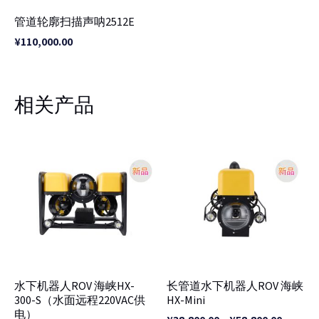
管道轮廓扫描声呐2512E
¥
110,000.00
相关产品
价
价
格
格
范
范
围：
围：
¥38,800.00
¥38,800
至
至
¥42,800.00
¥58,800
水下机器人ROV 海峡HX-
长管道水下机器人ROV 海峡
300-S（水面远程220VAC供
HX-Mini
电）