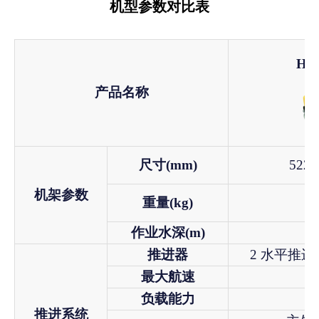
机型参数对比表
HX-
产品名称
尺寸(mm)
522 
机架参数
重量(kg)
作业水深(m)
推进器
2 水平推进
最大航速
负载能力
推进系统