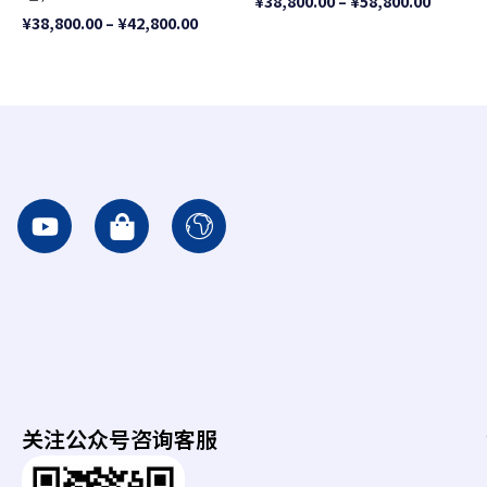
¥
38,800.00
–
¥
58,800.00
¥
38,800.00
–
¥
42,800.00
Y
S
I
o
h
c
u
o
o
t
p
n
u
p
-
b
i
e
e
n
a
g
r
-
t
关注公众号咨询客服
b
h