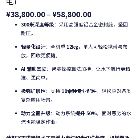
电）
B（电
池
¥
38,800.00
–
¥
58,800.00
供
300米深度等级
：采用高强度铝合金密封舱，坚固
电）
耐压。
数
轻量化设计
：全机重
12kg
，单人可轻松携带与布
量
放，回收更便捷。
AI 辅助驾驶
：智能操控算法加持，让水下航行更精
准、更简单。
极强扩展性
：支持
10余种专业配件
，轻松应对各类
复杂应用场景。
动力全面升级
：动力系统
提升 50%
，面对恶劣的水
流也能稳定作业。
请根据需求选择水下零浮力电缆和光纤缆长度、机械臂及