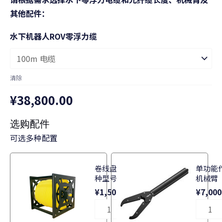
其他配件：
水下机器人ROV零浮力缆
清除
¥
38,800.00
选购配件
可选多种配置
水
水
下
下
卷线盘 (多
单功能
机
机
种型号)
机械臂
器
器
¥
1,500.00
¥
7,000
人
人
ROV
ROV
海
海