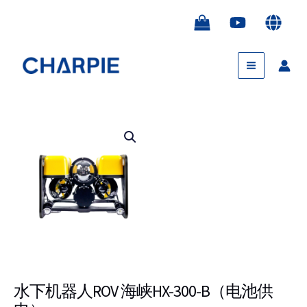
跳
至
内
Main
容
Menu
价
水
格
下
范
机
围：
器
¥38,800.00
人
至
ROV
¥58,800.00
海
峡
HX-
水下机器人ROV 海峡HX-300-B（电池供
300-