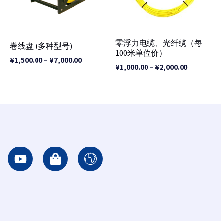
零浮力电缆、光纤缆（每
卷线盘 (多种型号)
100米单位价）
¥
1,500.00
–
¥
7,000.00
¥
1,000.00
–
¥
2,000.00
Y
S
I
o
h
c
u
o
o
t
p
n
u
p
-
b
i
e