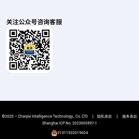
e
n
a
g
r
-
t
关注公众号咨询客服
b
h
a
g
©2025 – Charpie Intelligence Technology., Co. LTD |
隐私条款
|
服务条款
Shanghai ICP No. 2023005897-1
31011502019604