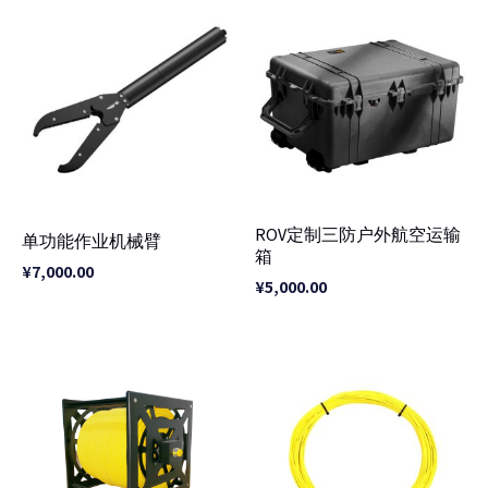
ROV定制三防户外航空运输
单功能作业机械臂
箱
¥
7,000.00
¥
5,000.00
价
价
格
格
范
范
围：
围：
¥1,500.00
¥1,000.00
至
至
¥7,000.00
¥2,000.00