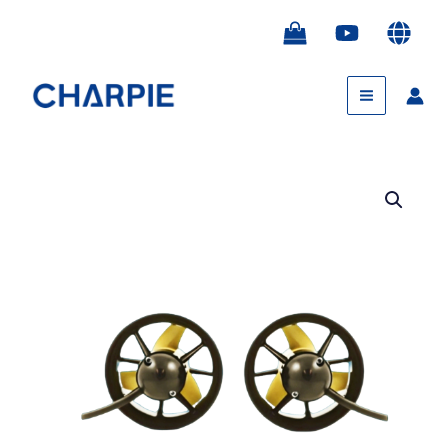
跳
至
内
Main
容
Menu
水
下
机
器
人
ROV
配
件
备
用