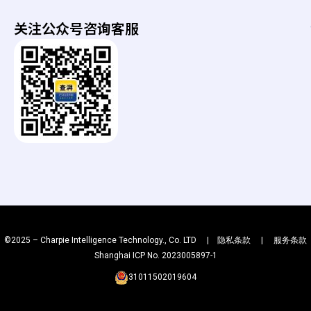
g
r
-
t
关注公众号咨询客服
b
h
a
g
©2025 – Charpie Intelligence Technology., Co. LTD |
隐私条款
|
服务条款
Shanghai ICP No. 2023005897-1
31011502019604