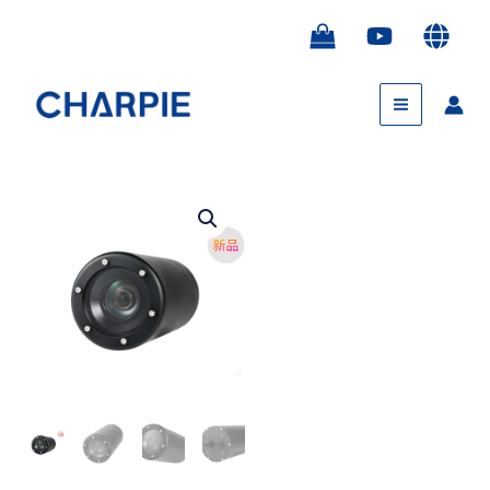
跳
至
内
Main
容
Menu
水
下
30
倍
变
焦
高
清
摄
像