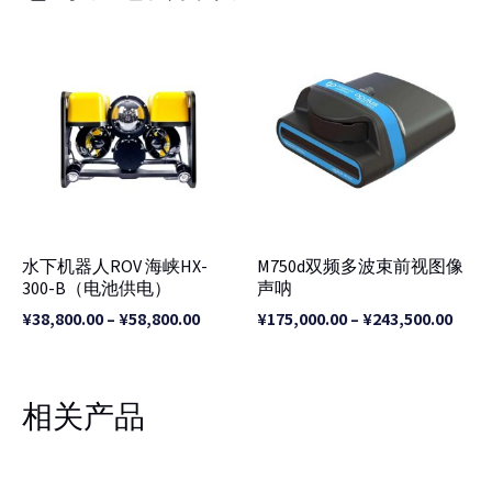
价
价
格
格
范
范
围：
围：
¥38,800.00
¥175
至
至
¥58,800.00
¥243
水下机器人ROV 海峡HX-
M750d双频多波束前视图像
300-B（电池供电）
声呐
¥
38,800.00
–
¥
58,800.00
¥
175,000.00
–
¥
243,500.00
相关产品
价
格