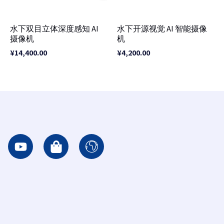
水下双目立体深度感知 AI
水下开源视觉 AI 智能摄像
摄像机
机
¥
14,400.00
¥
4,200.00
Y
S
I
o
h
c
u
o
o
t
p
n
u
p
-
b
i
e
e
n
a