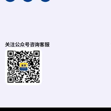
u
o
o
水下机器人常见问题
t
p
n
充放电操作指南（适用于电池供电机器人）
u
p
-
b
i
e
e
n
a
g
r
-
t
关注公众号咨询客服
b
h
a
g