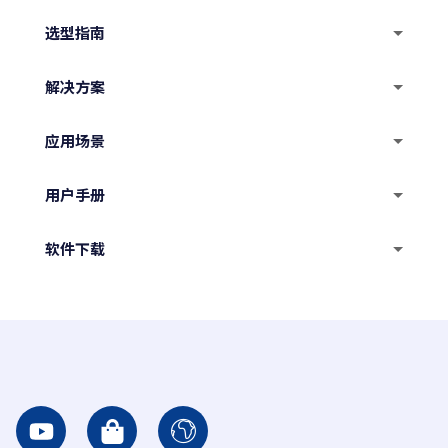
选型指南
水下机器人选型指南
解决方案
声呐选购指南
水下机器人超远程通讯技术
应用场景
水下摄像头
大中型水下机器人摄像头和灯光基础配置
水工建筑
用户手册
桥墩桩基检查
水环境修复
水面供电水下机器人用户手册
软件下载
水利设施巡检
排水管网巡检
防卫
电池供电水下机器人用户手册
Charpie GC地面站软件
深海网箱检查
水质检测
打捞救援
水下实验与调查
水下机器人及摄像头参数
远程协助软件
生产水罐内壁无停产检查
水下爆炸物处理
水下实验
机械手参数
Y
S
I
水下机器人注意事项
o
h
c