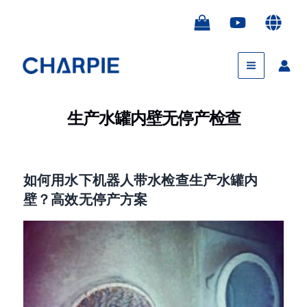
跳
Post
至
navigation
内
Main
容
Menu
生产水罐内壁无停产检查
如何用水下机器人带水检查生产水罐内
壁？高效无停产方案