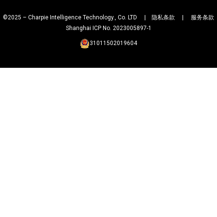
©2025 – Charpie Intelligence Technology., Co. LTD |
隐私条款
|
服务条款
Shanghai ICP No. 2023005897-1
31011502019604