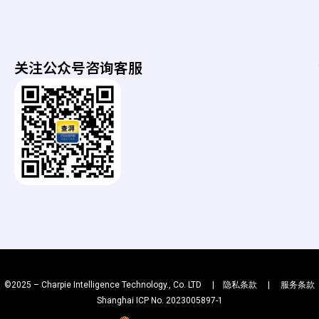
b
i
e
e
n
a
g
r
-
t
关注公众号咨询客服
b
h
a
g
©2025 – Charpie Intelligence Technology., Co. LTD |
隐私条款
|
服务条款
Shanghai ICP No. 2023005897-1