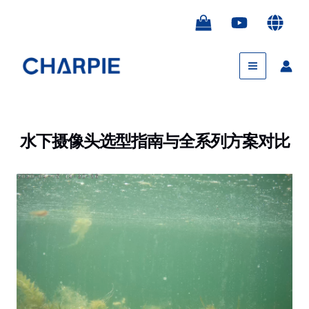
跳
Post
至
navigation
内
Main
容
Menu
水下摄像头选型指南与全系列方案对比