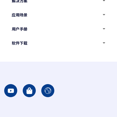
解决方案
声呐选购指南
水下机器人超远程通讯技术
应用场景
水下摄像头
大中型水下机器人摄像头和灯光基础配置
水工建筑
用户手册
桥墩桩基检查
水环境修复
水面供电水下机器人用户手册
软件下载
水利设施巡检
排水管网巡检
防卫
电池供电水下机器人用户手册
Charpie GC地面站软件
深海网箱检查
水质检测
打捞救援
水下实验与调查
水下机器人及摄像头参数
远程协助软件
生产水罐内壁无停产检查
水下爆炸物处理
水下实验
机械手参数
Y
S
I
水下机器人注意事项
o
h
c
u
o
o
水下机器人常见问题
t
p
n
充放电操作指南（适用于电池供电机器人）
u
p
-