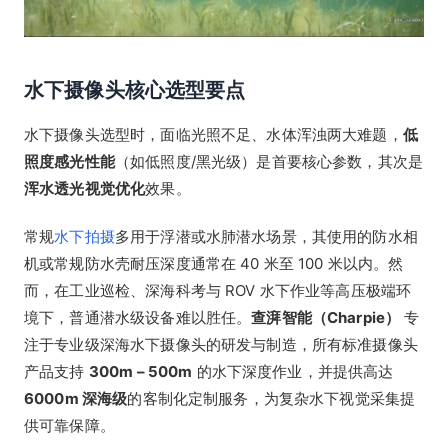
水下摄像头核心选型要点
水下摄像头选型时，面临光照不足、水体浑浊两大难题，
低
照度感光性能
（如低照度/黑光级）是首要核心参数，其次是
浑水透光视觉优化
效果。
常规
水下拍摄
多用于浮潜或水肺潜水场景，其使用的防水相
机或常规防水壳耐压深度通常在 40 米至 100 米以内。然
而，在工业巡检、深海科考与 ROV 水下作业等高压极端环
境下，普通潜水级设备难以胜任。
查湃智能（Charpie）
专
注于专业级深海水下摄像头的研发与制造，所有标准摄像头
产品支持
300m – 500m
的水下深度作业，并提供高达
6000m 深海级
的客制化定制服务，为复杂水下视觉采集提
供可靠保障。